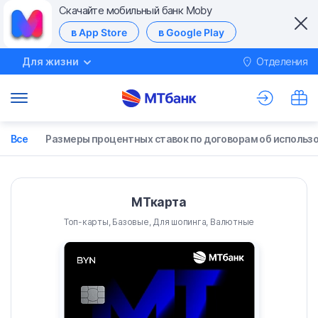
Скачайте мобильный банк Moby
в App Store
в Google Play
Для жизни
Отделения
М
Все
Размеры процентных ставок по договорам об использ
МТкарта
Топ-карты, Базовые, Для шопинга, Валютные