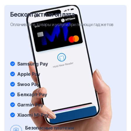
Бесконтактная оплата
Оплачивайте товары и услуги при помощи гаджетов
Samsung Pay
Apple Pay
Swoo Pay
Белкарт Pay
Garmin Pay
Xiaomi Mi Pay
Безопасные платежи