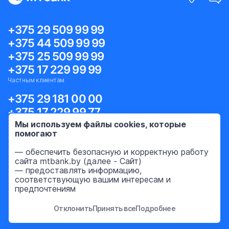
+375 29 509 99 99
+375 44 509 99 99
+375 25 509 99 99
+375 17 229 99 99
Частным клиентам
+375 29 181 00 00
+375 17 229 99 77
Корпоративным клиентам
Мы используем файлы cookies, которые
помогают
— обеспечить безопасную и корректную работу
Для жизни
сайта mtbank.by (далее - Сайт)
— предоставлять информацию,
соответствующую вашим интересам и
Бизнесу
предпочтениям
Международному бизнесу
Отклонить
Принять все
Подробнее