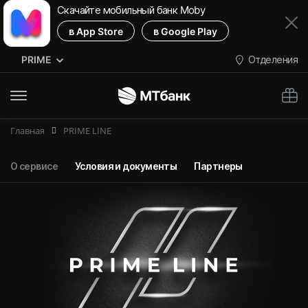
Скачайте мобильный банк Moby
в App Store
в Google Play
PRIME
Отделения
М
Главная
PRIME LINE
О сервисе
Условия и документы
Партнеры