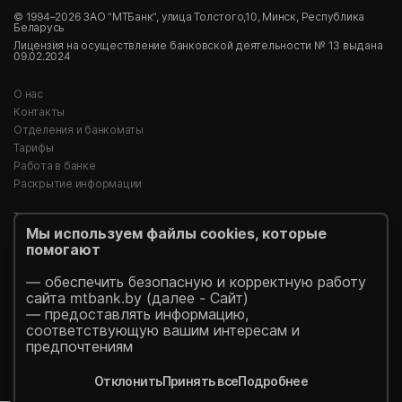
© 1994–2026 ЗАО “МТБанк”, улица Толстого,10, Минск, Республика
Беларусь
Лицензия на осуществление банковской деятельности № 13 выдана
09.02.2024
О нас
Контакты
Отделения и банкоматы
Тарифы
Работа в банке
Раскрытие информации
Тендеры
Мы используем файлы cookies, которые
Реализация имущества
помогают
Пресс-центр
Идея Банк (архив)
— обеспечить безопасную и корректную работу
Безопасность платежей
сайта mtbank.by (далее - Сайт)
Уведомления
— предоставлять информацию,
соответствующую вашим интересам и
design
- FlexMedia
предпочтениям
development
- New Site
Отклонить
Принять все
Подробнее