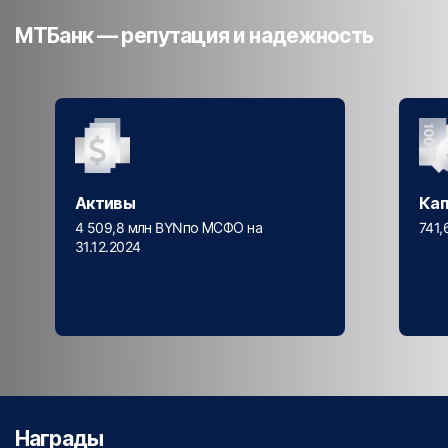
МТБанк — репутация и надежность
Активы
Кап
4 509,8 млн BYNпо МСФО на
741,
31.12.2024
Награды