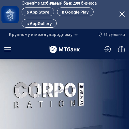
Скачайте мобильный банк для бизнеса
в App Store
в Google Play
в AppGallery
Крупному и международному
Отделения
М