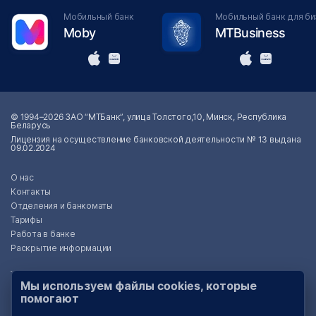
Мобильный банк
Мобильный банк для би
Moby
MTBusiness
© 1994–2026 ЗАО “МТБанк”, улица Толстого,10, Минск, Республика
Беларусь
Лицензия на осуществление банковской деятельности № 13 выдана
09.02.2024
О нас
Контакты
Отделения и банкоматы
Тарифы
Работа в банке
Раскрытие информации
Тендеры
Мы используем файлы cookies, которые
Реализация имущества
помогают
Пресс-центр