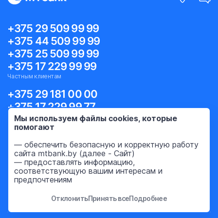
+375 29 509 99 99
+375 44 509 99 99
+375 25 509 99 99
+375 17 229 99 99
Частным клиентам
+375 29 181 00 00
+375 17 229 99 77
Корпоративным клиентам
Мы используем файлы cookies, которые
помогают
— обеспечить безопасную и корректную работу
Для жизни
сайта mtbank.by (далее - Сайт)
— предоставлять информацию,
соответствующую вашим интересам и
Бизнесу
предпочтениям
Международному бизнесу
Отклонить
Принять все
Подробнее