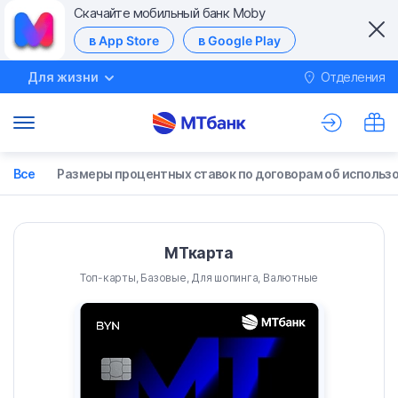
Скачайте мобильный банк Moby
в App Store
в Google Play
Для жизни
Отделения
М
Все
Размеры процентных ставок по договорам об использ
МТкарта
Топ-карты, Базовые, Для шопинга, Валютные