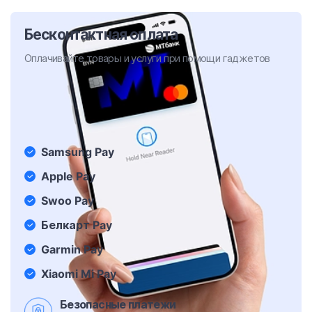
Бесконтактная оплата
Оплачивайте товары и услуги при помощи гаджетов
Samsung Pay
Apple Pay
Swoo Pay
Белкарт Pay
Garmin Pay
Xiaomi Mi Pay
Безопасные платежи