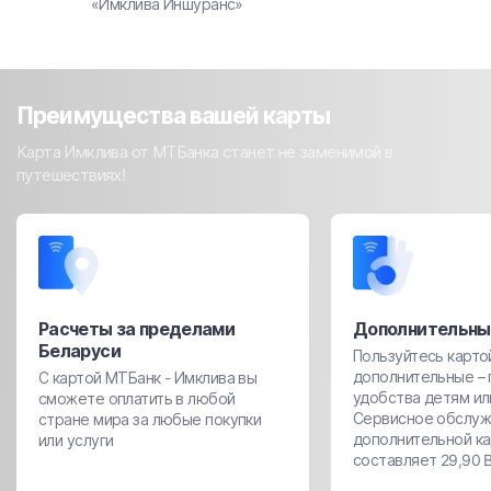
«Имклива Иншуранс»
Преимущества вашей карты
Карта Имклива от МТБанка станет не заменимой в
путешествиях!
Расчеты за пределами
Дополнительны
Беларуси
Пользуйтесь картой
дополнительные – 
С картой МТБанк - Имклива вы
удобства детям ил
сможете оплатить в любой
Сервисное обслуж
стране мира за любые покупки
дополнительной к
или услуги
составляет 29,90 