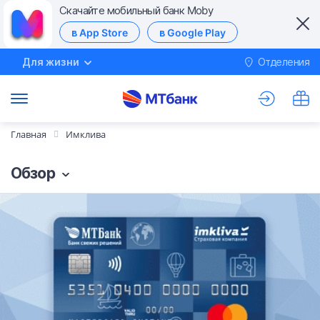
Скачайте мобильный банк Moby
в App Store
в Google Play
Для жизни
Отделения
М
Главная
Имклива
Обзор