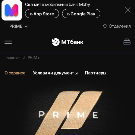
Скачайте мобильный банк Moby
в App Store
в Google Play
PRIME
Отделения
М
Главная
PRIME
О сервисе
Условия и документы
Партнеры