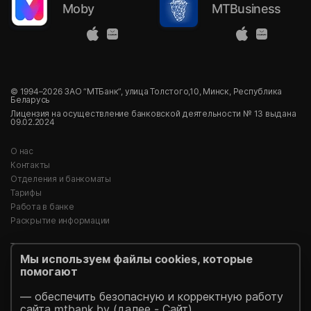
Moby
MTBusiness
© 1994–2026 ЗАО “МТБанк”, улица Толстого,10, Минск, Республика
Беларусь
Лицензия на осуществление банковской деятельности № 13 выдана
09.02.2024
О нас
Контакты
Отделения и банкоматы
Тарифы
Работа в банке
Раскрытие информации
Тендеры
Мы используем файлы cookies, которые
Реализация имущества
помогают
Пресс-центр
Идея Банк (архив)
— обеспечить безопасную и корректную работу
Безопасность платежей
сайта mtbank.by (далее - Сайт)