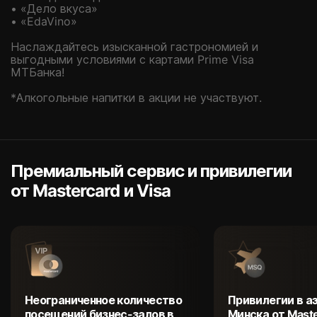
• «Дело вкуса»
• «EdaVino»
Наслаждайтесь изысканной гастрономией и
выгодными условиями с картами Prime Visa
МТБанка!
*Алкогольные напитки в акции не участвуют.
Премиальный сервис и привилегии
от Mastercard и Visa
Неограниченное количество
Привилегии в а
посещений бизнес-залов в
Минска от Mast