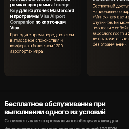
рамках программы
Lounge
Бесплатный доступ
Key
для карточек Mastercard
Национального аэ
и программы
Visa Airport
«Минск» для вас и
Companion
по карточкам
спутников. Вы мож
Visa.
провести с собой в
взрослого гостя и 
Проводите время перед полетом
лет включительно 
в атмосфере спокойствия и
без ограничений).
комфорта в более чем 1200
аэропортах мира
Бесплатное обслуживание при
выполнении одного из условий
Стоимость пакета премиального обслуживания для
физических лиц при невыполнении условий 100 BYN