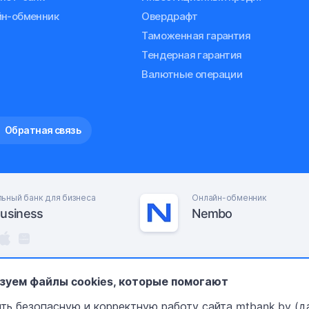
н-обменник
Овердрафт
Таможенная гарантия
Тендерная гарантия
Валютные операции
Обратная связь
ьный банк для бизнеса
Онлайн-обменник
usiness
Nembo
зуем файлы cookies, которые помогают
русь
О нас
ть безопасную и корректную работу сайта mtbank.by (да
.02.2024
Контакты