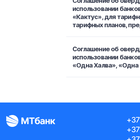
Соглашение об оверд
использовании банков
«Кактус», для тарифн
тарифных планов, пр
Cоглашение об оверд
использовании банко
«Одна Халва», «Одна
+37
+37
+37