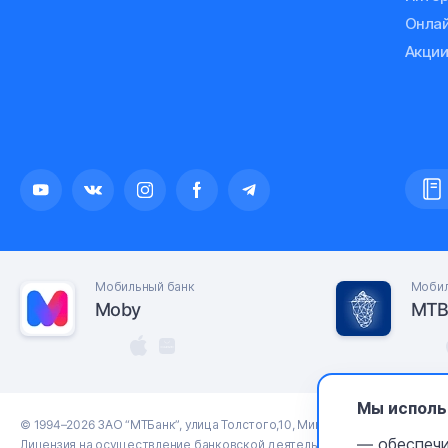
Онлай
Акции
Мобильный банк
Мобил
Moby
MTB
Мы исполь
© 1994–2026 ЗАО “МТБанк”, улица Толстого,10, Минск, Республика Бела
— обеспечи
Лицензия на осуществление банковской деятельности № 13 выдана 09