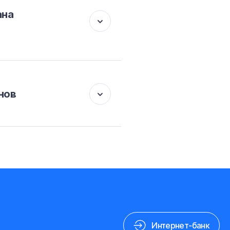
ана
нов
Интернет-банк