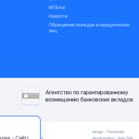
МТБлог
Новости
Обращения граждан и юридических
лиц
Агентство по гарантированному
возмещению банковских вкладов
Тендеры
design
- FlexMedia
лее - Сайт)
Реализация имущества
development
- New Site