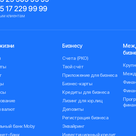
5 17 229 99 99
ым клиентам
жизни
Бизнесу
Меж
бизн
ы
Счета (РКО)
Крупн
иты
Твой счёт
Межд
г
Приложение для бизнеса
Финан
ды
Бизнес-карты
Финан
исы
Кредиты для бизнеса
Прог
ование
Лизинг для юр.лиц
финан
 валют
Депозиты
Регистрация бизнеса
ьный банк Moby
Эквайринг
нет-банк
Инвестиционный кредит