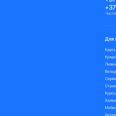
+37
Частн
Для 
Карт
Кред
Лизин
Вкла
Серв
Страх
Курсы
Халва
Мобил
Интер