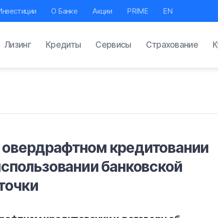
Инвестиции
О Банке
Акции
PRIME
EN
Лизинг
Кредиты
Сервисы
Страхование
К
 овердрафтном кредитовании
 использовании банковской
точки