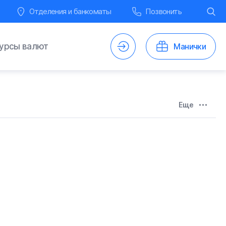
Отделения и банкоматы
Позвонить
урсы валют
Счета
Манички
Еще