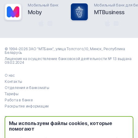
Мобильный банк
Мобильный банк для би
Moby
MTBusiness
© 1994–2026 ЗАО “МТБанк”, улица Толстого,10, Минск, Республика
Беларусь
Лицензия на осуществление банковской деятельности № 13 выдана
09.02.2024
О нас
Контакты
Отделения и банкоматы
Тарифы
Работа в банке
Раскрытие информации
Тендеры
Мы используем файлы cookies, которые
Реализация имущества
помогают
Пресс-центр
Идея Банк (архив)