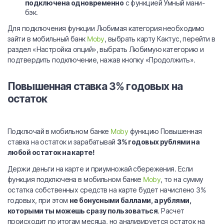
подключена одновременно
с функцией Умный мани-
бэк.
Для подключения функции Любимая категория необходимо
зайти в мобильный банк
Moby
, выбрать карту Кактус, перейти в
раздел «Настройка опций», выбрать Любимую категорию и
подтвердить подключение, нажав кнопку «Продолжить».
Повышенная ставка 3% годовых на
остаток
.
Подключай в мобильном банке
Moby
функцию Повышенная
ставка на остаток и зарабатывай
3% годовых рублями на
любой остаток на карте!
Держи деньги на карте и приумножай сбережения. Если
функция подключена в мобильном банке
Moby
, то на сумму
остатка собственных средств на карте будет начислено 3%
годовых, при этом
не бонусными баллами, а рублями,
которыми ты можешь сразу пользоваться
. Расчет
происходит по итогам месяца, но анализируется остаток на