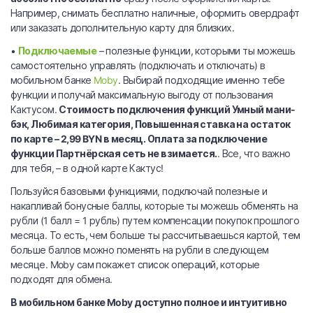
Например, снимать бесплатно наличные, оформить овердрафт
или заказать дополнительную карту для близких.
•
Подключаемые
– полезные функции, которыми ты можешь
самостоятельно управлять (подключать и отключать) в
мобильном банке
Moby
. Выбирай подходящие именно тебе
функции и получай максимальную выгоду от пользования
Кактусом.
Стоимость подключения функций Умный мани-
бэк, Любимая категория, Повышенная ставка на остаток
по карте – 2,99 BYN в месяц. Оплата за подключение
функции Партнёрская сеть не взимается.
. Все, что важно
для тебя, – в одной карте Кактус!
Пользуйся базовыми функциями, подключай полезные и
накапливай бонусные баллы, которые ты можешь обменять на
рубли (1 балл = 1 рубль) путем компенсации покупок прошлого
месяца. То есть, чем больше ты рассчитываешься картой, тем
больше баллов можно поменять на рубли в следующем
месяце. Moby сам покажет список операций, которые
подходят для обмена.
В мобильном банке Moby доступно полное и интуитивно