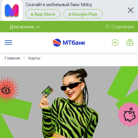
Скачайте мобильный банк Moby
в App Store
в Google Play
Для жизни
Отделения
М
Главная
Карты