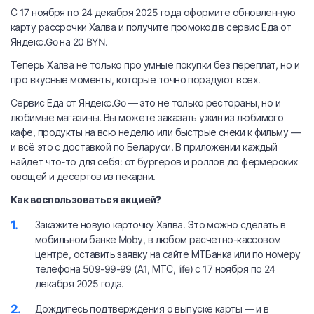
С 17 ноября по 24 декабря 2025 года оформите обновленную
карту рассрочки Халва и получите промокод в сервис Еда от
Яндекс.Go на 20 BYN.
Теперь Халва не только про умные покупки без переплат, но и
про вкусные моменты, которые точно порадуют всех.
Сервис Еда от Яндекс.Go — это не только рестораны, но и
любимые магазины. Вы можете заказать ужин из любимого
кафе, продукты на всю неделю или быстрые снеки к фильму —
и всё это с доставкой по Беларуси. В приложении каждый
найдёт что-то для себя: от бургеров и роллов до фермерских
овощей и десертов из пекарни.
Как воспользоваться акцией?
Закажите новую карточку Халва. Это можно сделать в
мобильном банке Moby, в любом расчетно-кассовом
центре, оставить заявку на сайте МТБанка или по номеру
телефона 509-99-99 (А1, МТС, life) с 17 ноября по 24
декабря 2025 года.
Дождитесь подтверждения о выпуске карты — и в