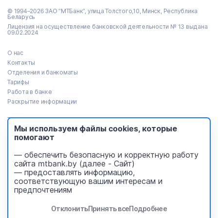
© 1994–2026 ЗАО “МТБанк”, улица Толстого,10, Минск, Республика
Беларусь
Лицензия на осуществление банковской деятельности № 13 выдана
09.02.2024
О нас
Контакты
Отделения и банкоматы
Тарифы
Работа в банке
Раскрытие информации
Тендеры
Мы используем файлы cookies, которые
Реализация имущества
помогают
Пресс-центр
Идея Банк (архив)
— обеспечить безопасную и корректную работу
Безопасность платежей
сайта mtbank.by (далее - Сайт)
Уведомления
— предоставлять информацию,
соответствующую вашим интересам и
design
- FlexMedia
предпочтениям
development
- New Site
Отклонить
Принять все
Подробнее