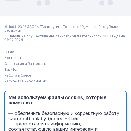
© 1994–2026 ЗАО “МТБанк”, улица Толстого,10, Минск, Республика
Беларусь
Лицензия на осуществление банковской деятельности № 13 выдана
09.02.2024
О нас
Контакты
Отделения и банкоматы
Тарифы
Работа в банке
Раскрытие информации
Тендеры
Мы используем файлы cookies, которые
Реализация имущества
помогают
Пресс-центр
Идея Банк (архив)
— обеспечить безопасную и корректную работу
Безопасность платежей
сайта mtbank.by (далее - Сайт)
Уведомления
— предоставлять информацию,
соответствующую вашим интересам и