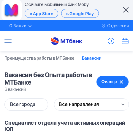
Скачайте мобильный банк Moby
в App Store
в Google Play
О Банке
Отделения
М
Преимущества работы в МТБанке
Вакансии
Вакансии без Опыта работы в
МТБанке
Фильтр
6 вакансий
Все города
Специалист отдела учета активных операций
ЮЛ