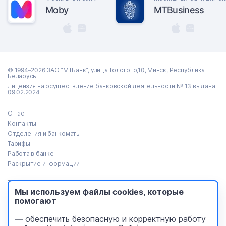
Moby
MTBusiness
© 1994–2026 ЗАО “МТБанк”, улица Толстого,10, Минск, Республика
Беларусь
Лицензия на осуществление банковской деятельности № 13 выдана
09.02.2024
О нас
Контакты
Отделения и банкоматы
Тарифы
Работа в банке
Раскрытие информации
Тендеры
Мы используем файлы cookies, которые
Реализация имущества
помогают
Пресс-центр
Идея Банк (архив)
— обеспечить безопасную и корректную работу
Безопасность платежей