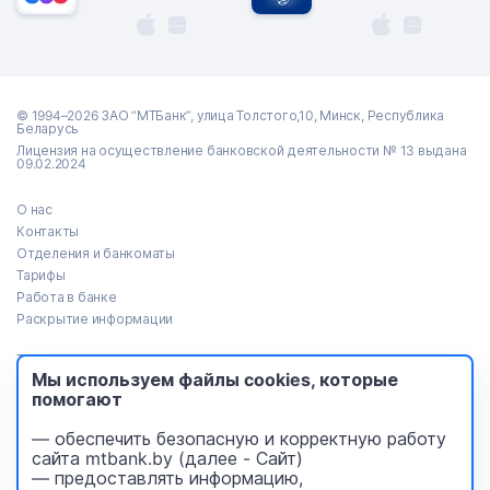
© 1994–2026 ЗАО “МТБанк”, улица Толстого,10, Минск, Республика
Беларусь
Лицензия на осуществление банковской деятельности № 13 выдана
09.02.2024
О нас
Контакты
Отделения и банкоматы
Тарифы
Работа в банке
Раскрытие информации
Тендеры
Мы используем файлы cookies, которые
Реализация имущества
помогают
Пресс-центр
Идея Банк (архив)
— обеспечить безопасную и корректную работу
Безопасность платежей
сайта mtbank.by (далее - Сайт)
Уведомления
— предоставлять информацию,