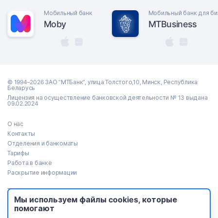
Мобильный банк
Мобильный банк для би
Moby
MTBusiness
© 1994–2026 ЗАО “МТБанк”, улица Толстого,10, Минск, Республика
Беларусь
Лицензия на осуществление банковской деятельности № 13 выдана
09.02.2024
О нас
Контакты
Отделения и банкоматы
Тарифы
Работа в банке
Раскрытие информации
Тендеры
Мы используем файлы cookies, которые
Реализация имущества
помогают
Пресс-центр