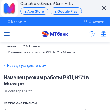
Скачайте мобильный банк Moby
в App Store
в Google Play
О Банке
Отделения
М
Главная
О МТБанке
Изменен режим работы РКЦ №71 в Мозыре
Назад к уведомлениям
Изменен режим работы РКЦ №71 в
Мозыре
01 сентября 2022
Уважаемые клиенты!