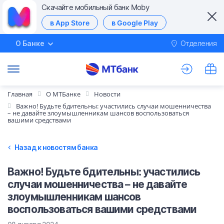
Скачайте мобильный банк Moby
в App Store
в Google Play
О Банке
Отделения
М
Главная
О МТБанке
Новости
Важно! Будьте бдительны: участились случаи мошенничества
– не давайте злоумышленникам шансов воспользоваться
вашими средствами
Назад к новостям банка
Важно! Будьте бдительны: участились
случаи мошенничества – не давайте
злоумышленникам шансов
воспользоваться вашими средствами