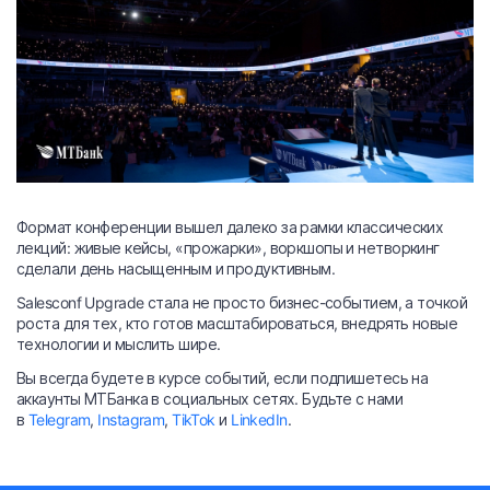
Формат конференции вышел далеко за рамки классических
лекций: живые кейсы, «прожарки», воркшопы и нетворкинг
сделали день насыщенным и продуктивным.
Salesconf Upgrade стала не просто бизнес-событием, а точкой
роста для тех, кто готов масштабироваться, внедрять новые
технологии и мыслить шире.
Вы всегда будете в курсе событий, если подпишетесь на
аккаунты МТБанка в социальных сетях. Будьте с нами
в
Telegram
,
Instagram
,
TikTok
и
LinkedIn
.