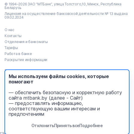
© 1994–2026 ЗАО “МТБанк”, улица Толстого,10, Минск, Республика
Беларусь
Лицензия на осуществление банковской деятельности № 13 выдана
09.02.2024
О нас
Контакты
Отделения и банкоматы
Тарифы
Работа в банке
Раскрытие информации
Тендеры
Мы используем файлы cookies, которые
Реализация имущества
помогают
Пресс-центр
Идея Банк (архив)
— обеспечить безопасную и корректную работу
Безопасность платежей
сайта mtbank.by (далее - Сайт)
Уведомления
— предоставлять информацию,
соответствующую вашим интересам и
design
- FlexMedia
предпочтениям
development
- New Site
Отклонить
Принять все
Подробнее