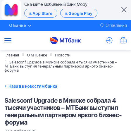
Скачайте мобильный банк Moby
в App Store
в Google Play
О Банке
Отделения
М
Главная
О МТБанке
Новости
Salesconf Upgrade в Минске собрала 4 тысячи участников –
МТБанк выступил генеральным партнером яркого бизнес-
форума
Назад к новостям банка
Salesconf Upgrade в Минске собрала 4
тысячи участников – МТБанк выступил
генеральным партнером яркого бизнес-
форума