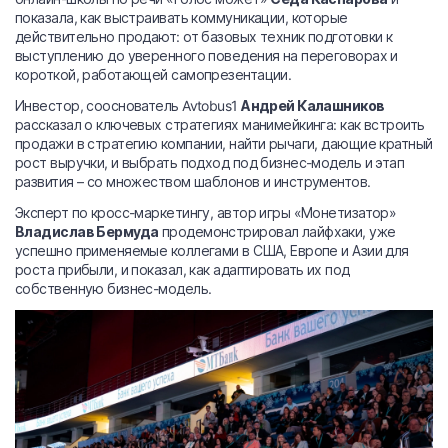
показала, как выстраивать коммуникации, которые
действительно продают: от базовых техник подготовки к
выступлению до уверенного поведения на переговорах и
короткой, работающей самопрезентации.
Инвестор, сооснователь Avtobus1
Андрей Калашников
рассказал о ключевых стратегиях манимейкинга: как встроить
продажи в стратегию компании, найти рычаги, дающие кратный
рост выручки, и выбрать подход под бизнес-модель и этап
развития – со множеством шаблонов и инструментов.
Эксперт по кросс-маркетингу, автор игры «Монетизатор»
Владислав Бермуда
продемонстрировал лайфхаки, уже
успешно применяемые коллегами в США, Европе и Азии для
роста прибыли, и показал, как адаптировать их под
собственную бизнес-модель.