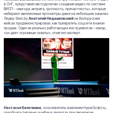
в СНГ, представил методологию создания видео по системе
ВИСП – «выгода, интрига, срочность, причастность», которые
набирают миллионные просмотры даже на небольших каналах.
Лидер Slivki.by
Анатолий Недашковский
на белорусских
кейсах продемонстрировал, как превратить соцсети в канал
продаж. Один из реально работающих инструментов – юмор,
«он дает огромные охваты», отметил эксперт.
Настасья Белочкина
, сооснователь компании HyperScript.ru,
разобрала типовые ошибки в диалогах при переписке,