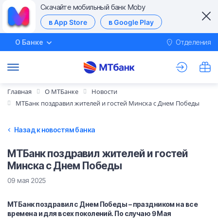
Скачайте мобильный банк Moby
в App Store
в Google Play
О Банке
Отделения
М
Главная
О МТБанке
Новости
МТБанк поздравил жителей и гостей Минска с Днем Победы
Назад к новостям банка
МТБанк поздравил жителей и гостей
Минска с Днем Победы
09 мая 2025
МТБанк поздравил с Днем Победы – праздником на все
времена и для всех поколений. По случаю 9 Мая