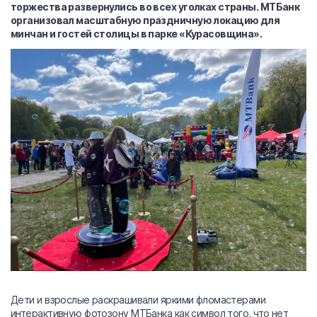
торжества развернулись во всех уголках страны. МТБанк
организовал масштабную праздничную локацию для
минчан и гостей столицы в парке «Курасовщина».
Дети и взрослые раскрашивали яркими фломастерами
интерактивную фотозону МТБанка как символ того, что нет