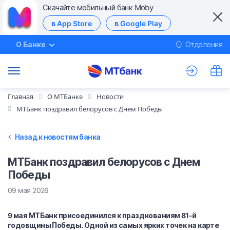
Скачайте мобильный банк Moby
в App Store
в Google Play
О Банке
Отделения
М
Главная
О МТБанке
Новости
МТБанк поздравил белорусов с Днем Победы
Назад к новостям банка
МТБанк поздравил белорусов с Днем
Победы
09 мая 2026
9 мая МТБанк присоединился к празднованиям 81-й
годовщины Победы. Одной из самых ярких точек на карте