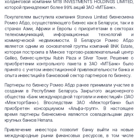
холдинговой компании MTB INVESTMENTS HOLDINGS LIMITED,
которой принадлежит более 99% акций ЗАО «МТБанк».
Покупателем выступила компания Stoneva Limited бизнесмена
Ромео Абдо, осуществляющего бизнес как в Беларуси, так и в
странах Азии, Африки и Европы с приоритетами в секторах
телекоммуникаций, информационных технологий и
коммерческой недвижимости. В Беларуси Ромео Абдо
является одним из основателей группы компаний BNK Estate,
которая построила в Минске торгово-развлекательный центр
Galileo, бизнес-центры Rubin Plaza и Silver Tower. Решение о
приобретении контрольного пакета в ЗАО «МТБанк» было
принято с учетом инвестиционной привлекательности банка и
опыта инвестиций в банковский сектор партнеров по бизнесу.
Партнеры по бизнесу Ромео Абдо ранее принимали участие в
создании в Республике Беларусь Закрытого акционерного
общества «Банк международной торговли и инвестиций» (ЗАО
«Межторгбанк»). Впоследствии ЗАО «Межторгбанк» был
приобретен консорциумом «Альфа-групп». В настоящее
время партнеры бизнесмена являются совладельцами двух
крупных банков Непала.
Привлечение инвестора позволит банку выйти на новые
международные рынки финансовых ресурсов, в том числе