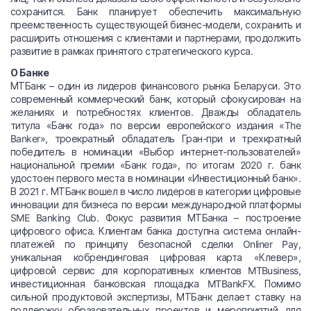
сохранится. Банк планирует обеспечить максимальную
преемственность существующей бизнес-модели, сохранить и
расширить отношения с клиентами и партнерами, продолжить
развитие в рамках принятого стратегического курса.
О Банке
МТБанк – один из лидеров финансового рынка Беларуси. Это
современный коммерческий банк, который сфокусирован на
желаниях и потребностях клиентов. Дважды обладатель
титула «Банк года» по версии европейского издания «The
Banker», троекратный обладатель Гран-при и трехкратный
победитель в номинации «Выбор интернет-пользователей»
национальной премии «Банк года», по итогам 2020 г. банк
удостоен первого места в номинации «Инвестиционный банк».
В 2021 г. МТБанк вошел в число лидеров в категории цифровые
инновации для бизнеса по версии международной платформы
SME Banking Club. Фокус развития МТБанка – построение
цифрового офиса. Клиентам банка доступна система онлайн-
платежей по принципу безопасной сделки Onliner Pay,
уникальная кобрендинговая цифровая карта «Клевер»,
цифровой сервис для корпоративных клиентов MTBusiness,
инвестиционная банковская площадка MTBankFX. Помимо
сильной продуктовой экспертизы, МТБанк делает ставку на
поддержку образовательных проектов и мероприятий для