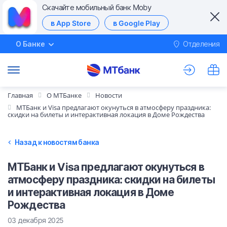
Скачайте мобильный банк Moby
в App Store
в Google Play
О Банке
Отделения
М
Главная
О МТБанке
Новости
МТБанк и Visa предлагают окунуться в атмосферу праздника:
скидки на билеты и интерактивная локация в Доме Рождества
Назад к новостям банка
МТБанк и Visa предлагают окунуться в
атмосферу праздника: скидки на билеты
и интерактивная локация в Доме
Рождества
03 декабря 2025