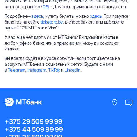
декабря по 18 января по адресу г. Минск, пр. Машерова, 15/1,
арт-пространстве
DEI
– Дом экспериментального искусства.
Подробнее –
здесь
, купить билеты можно
здесь
. При покупке
билетов на сайте
ticketpro.by
, в способах оплаты выберите
пункт “-10% МТБанк и Visa”
У вас еще нет карт Visa от МТБанка? Выпускайте карты в
любом офисе банка или в приложении Moby в несколько
кликов.
Вы всегда будете в курсе событий, если подпишетесь на
аккаунты МТБанка в социальных сетях. Будьте с нами
в
Telegram
,
Instagram
,
TikTok
и
LinkedIn
.
+375 29 509 99 99
+375 44 509 99 99