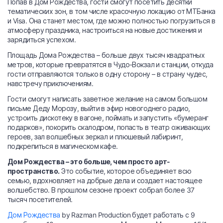
Попав в Дом Рождества, гости смогут посетить десятки
тематических зон, в том числе красочную локацию от МТБанка
и Visa. Она станет местом, где можно полностью погрузиться в
атмосферу праздника, настроиться на новые достижения и
зарядиться успехом.
Площадь Дома Рождества – больше двух тысяч квадратных
метров, которые превратятся в Чудо-Вокзал и станции, откуда
гости отправляются только в одну сторону – в страну чудес,
навстречу приключениям.
Гости смогут написать заветное желание на самом большом
письме Деду Морозу, выйти в эфир новогоднего радио,
устроить дискотеку в вагоне, поймать и запустить «бумеранг
подарков», покорить скалодром, попасть в театр оживающих
героев, зал волшебных зеркал и плюшевый лабиринт,
подкрепиться в магическом кафе.
Дом Рождества – это больше, чем просто арт-
пространство.
Это событие, которое объединяет всю
семью, вдохновляет на добрые дела и создает настоящее
волшебство. В прошлом сезоне проект собрал более 37
тысяч посетителей.
Дом Рождества
by Razman Production будет работать с 9