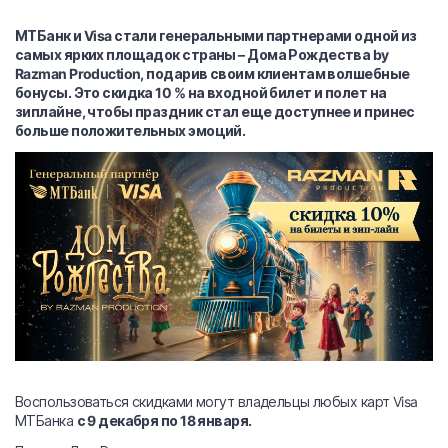
МТБанк и Visa стали генеральными партнерами одной из
самых ярких площадок страны – Дома Рождества by
Razman Production, подарив своим клиентам волшебные
бонусы. Это скидка 10 % на входной билет и полет на
зиплайне, чтобы праздник стал еще доступнее и принес
больше положительных эмоций.
Воспользоваться скидками могут владельцы любых карт Visa
МТБанка
с 9 декабря по 18 января.