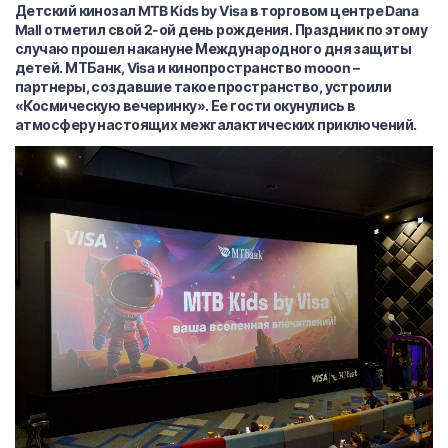
Детский кинозал MTB Kids by Visa в торговом центре Dana
Mall отметил свой 2-ой день рождения. Праздник по этому
случаю прошел накануне Международного дня защиты
детей. МТБанк, Visa и кинопространство mooоn –
партнеры, создавшие такое пространство, устроили
«Космическую вечеринку». Ее гости окунулись в
атмосферу настоящих межгалактических приключений.