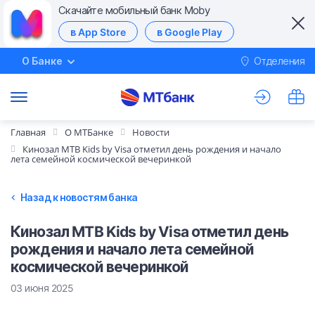
Скачайте мобильный банк Moby
в App Store
в Google Play
О Банке
Отделения
М
Главная
О МТБанке
Новости
Кинозал MTB Kids by Visa отметил день рождения и начало
лета семейной космической вечеринкой
Назад к новостям банка
Кинозал MTB Kids by Visa отметил день
рождения и начало лета семейной
космической вечеринкой
03 июня 2025