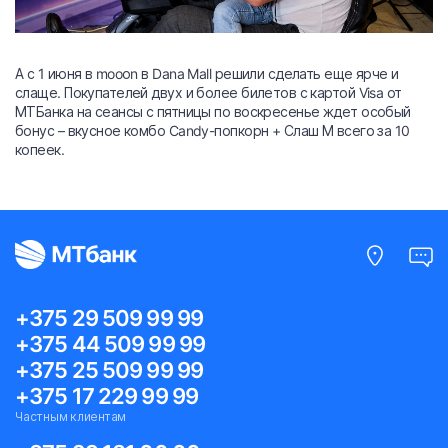
А с 1 июня в mooоn в Dana Mall решили сделать еще ярче и
слаще. Покупателей двух и более билетов с картой Visa от
МТБанка на сеансы с пятницы по воскресенье ждет особый
бонус – вкусное комбо Candy-попкорн + Слаш М всего за 10
копеек.
+375 29 509 99 99
+375 44 509 99 99
+375 25 509 99 99
+375 17 229 99 99
Частным клиентам